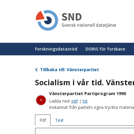
Hoppa
till
huvudinnehåll
Huvudmeny
Forskningsdatastöd
DORIS för forskare
Tillbaka till: Vänsterpartiet
Socialism i vår tid. Vänst
Vänsterpartiet Partiprogram 1990
v
Ladda ned:
pdf
|
txt
Inskannat från partiets egna tryckta materia
Pdf
Text