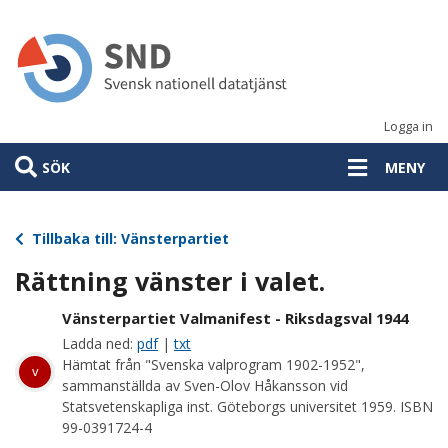
Hoppa
till
huvudinnehåll
Logga in
SÖK
MENY
Tillbaka till: Vänsterpartiet
Rättning vänster i valet.
Vänsterpartiet Valmanifest - Riksdagsval 1944
Ladda ned:
pdf
|
txt
Hämtat från "Svenska valprogram 1902-1952",
v
sammanställda av Sven-Olov Håkansson vid
Statsvetenskapliga inst. Göteborgs universitet 1959. ISBN
99-0391724-4