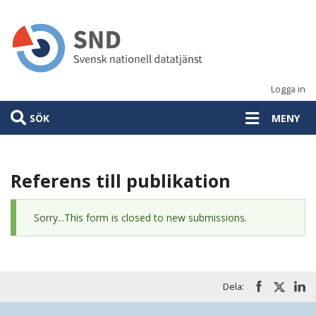
Hoppa
till
huvudinnehåll
Logga in
SÖK
MENY
Referens till publikation
Statusmeddelande
Sorry...This form is closed to new submissions.
Dela: