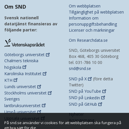
Om SND
Om webbplatsen
Tillgänglighet på webbplatsen
Svensk nationell
Information om
datatjänst finansieras av
personuppgiftsbehandling
följande parter:
Licenser och märkningar
Om Researchdata.se
SND, Göteborgs universitet
Göteborgs
universitet
Box 468, 405 30 Göteborg
Chalmers tekniska
tel. 031-786 10 00
högskola
snd@snd.se
Karolinska
Institutet
SND på
X
(före detta
KTH
Twitter)
Lunds
universitet
SND på
YouTube
Stockholms
universitet
SND på
LinkedIn
Sveriges
SND på
GitHub
lantbruksuniversitet
Umeå
universitet
Nyheter
Uppsala
universitet
Arrangemang
På snd.se använder vi cookies för att webbplatsen ska fungera på
ett bra sätt för dig.