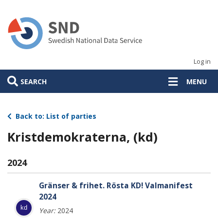
Skip
to
main
content
Log in
SEARCH
MENU
Back to: List of parties
Kristdemokraterna, (kd)
2024
Gränser & frihet. Rösta KD! Valmanifest
2024
kd
Year:
2024