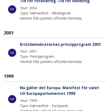
Tid för förändring. Tid för handling.
Year:
2002
kd
Type:
Valmanifest - Riksdagsval
Hämtat från partiets officiella hemsida.
2001
Kristdemokraternas principprogram 2001
Year:
2001
kd
Type:
Principprogram
Hämtat från partiets officiella hemsida.
1999
Nu gäller det Europa. Manifest för valet
till Europaparlamentet 1999
kd
Year:
1999
Type:
Valmanifest - Europaval
Hämtat från arkivet på news.cision.com