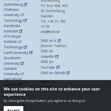
Gothenburg
Gothenburg
PO Box 468, 405
Chalmers
30 Gothenburg,
University of
Sweden
Technology
Tel. +46 31-786
Karolinska
10 00
Institutet
snd@snd.se
KTH Royal
SND on
X
Institute of
(former Twitter)
Technology
SND on
Lund
University
LinkedIn
Stockholm
SND on
University
YouTube
Swedish
SND on
GitHub
University of
Agricultural
News
Sciences
Events
We use cookies on this site to enhance your user
Umeå
experience
University
Uppsala
By clicking the Accept button, you agree to us doing so.
University
Accept