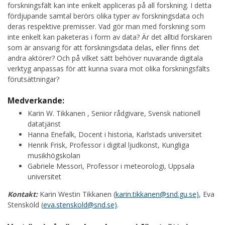
forskningsfält kan inte enkelt appliceras på all forskning. I detta
fördjupande samtal berörs olika typer av forskningsdata och
deras respektive premisser. Vad gör man med forskning som
inte enkelt kan paketeras i form av data? Är det alltid forskaren
som är ansvarig för att forskningsdata delas, eller finns det
andra aktörer? Och på vilket sätt behöver nuvarande digitala
verktyg anpassas för att kunna svara mot olika forskningsfälts
förutsättningar?
Medverkande:
Karin W. Tikkanen , Senior rådgivare, Svensk nationell
datatjänst
Hanna Enefalk, Docent i historia, Karlstads universitet
Henrik Frisk, Professor i digital ljudkonst, Kungliga
musikhögskolan
Gabriele Messori, Professor i meteorologi, Uppsala
universitet
Kontakt:
Karin Westin Tikkanen (
karin.tikkanen@snd.gu.se)
, Eva
Stensköld (
eva.stenskold@snd.se)
.