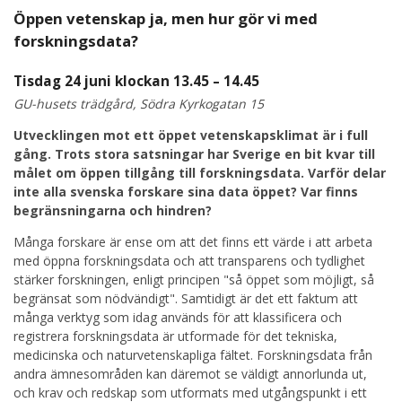
Öppen vetenskap ja, men hur gör vi med
forskningsdata?
Tisdag 24 juni klockan 13.45 – 14.45
GU-husets trädgård, Södra Kyrkogatan 15
Utvecklingen mot ett öppet vetenskapsklimat är i full
gång. Trots stora satsningar har Sverige en bit kvar till
målet om öppen tillgång till forskningsdata. Varför delar
inte alla svenska forskare sina data öppet? Var finns
begränsningarna och hindren?
Många forskare är ense om att det finns ett värde i att arbeta
med öppna forskningsdata och att transparens och tydlighet
stärker forskningen, enligt principen "så öppet som möjligt, så
begränsat som nödvändigt". Samtidigt är det ett faktum att
många verktyg som idag används för att klassificera och
registrera forskningsdata är utformade för det tekniska,
medicinska och naturvetenskapliga fältet. Forskningsdata från
andra ämnesområden kan däremot se väldigt annorlunda ut,
och krav och redskap som utformats med utgångspunkt i ett