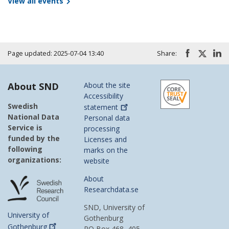
View all events
Page updated: 2025-07-04 13:40
Share:
About SND
About the site
Accessibility
Swedish
statement
National Data
Personal data
Service is
processing
funded by the
Licenses and
following
marks on the
organizations:
website
About
Researchdata.se
SND, University of
University of
Gothenburg
Gothenburg
PO Box 468, 405