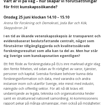
Vart är vi på väg – hur skapar vi förutsättningar
för fritt kunskapssökande?
Onsdag 25 juni klockan 14.10 – 15.10
Arena för Forskning och Demokrati, Joda Bar och Kök,
Skeppsbron 24
I en tid av ökande vetenskapsskepsis är transparent och
evidensbaserat beslutsfattande centralt, något som
förutsätter tillgängliggjorda och kvalitetssäkrade
forskningsresultat som alla kan ta del av. Men hur står
sig Sverige som kunskapsnation egentligen?
Ett fritt flöde av forskningsdata på EU:s inre marknad utgör idag
den femte friheten, vid sidan av fri rörlighet av varor, tjänster,
personer och kapital. Svenska forskare behöver kunna dela
forskningsinformation och data, med varandra och andra
instanser inom och utanför Sverige, inte minst med industri,
näringsliv och offentlig sektor. För att nå dit krävs ett
undanröjande av legala, tekniska och organisatoriska hinder
samt en strukturerad nationell samordning. AI-kommissionens
rapport pekar på många utmaningar, men också på möjligheter: