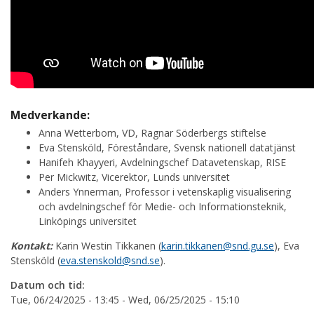
Medverkande:
Anna Wetterbom, VD, Ragnar Söderbergs stiftelse
Eva Stensköld, Föreståndare, Svensk nationell datatjänst
Hanifeh Khayyeri, Avdelningschef Datavetenskap, RISE
Per Mickwitz, Vicerektor, Lunds universitet
Anders Ynnerman, Professor i vetenskaplig visualisering
och avdelningschef för Medie- och Informationsteknik,
Linköpings universitet
Kontakt:
Karin Westin Tikkanen (
karin.tikkanen@snd.gu.se
), Eva
Stensköld (
eva.stenskold@snd.se
).
Datum och tid:
Tue, 06/24/2025 - 13:45
-
Wed, 06/25/2025 - 15:10