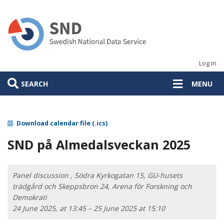
Skip
to
main
content
Log in
SEARCH
MENU
Download calendar file (.ics)
SND på Almedalsveckan 2025
Panel discussion , Södra Kyrkogatan 15, GU-husets
trädgård och Skeppsbron 24, Arena för Forskning och
Demokrati
24 June 2025, at 13:45 – 25 June 2025 at 15:10