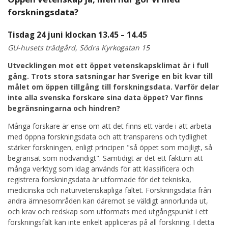
forskningsdata?
Tisdag 24 juni klockan 13.45 – 14.45
GU-husets trädgård, Södra Kyrkogatan 15
Utvecklingen mot ett öppet vetenskapsklimat är i full
gång. Trots stora satsningar har Sverige en bit kvar till
målet om öppen tillgång till forskningsdata. Varför delar
inte alla svenska forskare sina data öppet? Var finns
begränsningarna och hindren?
Många forskare är ense om att det finns ett värde i att arbeta
med öppna forskningsdata och att transparens och tydlighet
stärker forskningen, enligt principen "så öppet som möjligt, så
begränsat som nödvändigt". Samtidigt är det ett faktum att
många verktyg som idag används för att klassificera och
registrera forskningsdata är utformade för det tekniska,
medicinska och naturvetenskapliga fältet. Forskningsdata från
andra ämnesområden kan däremot se väldigt annorlunda ut,
och krav och redskap som utformats med utgångspunkt i ett
forskningsfält kan inte enkelt appliceras på all forskning. I detta