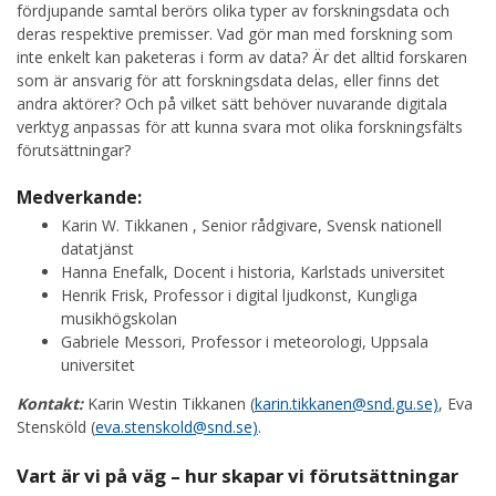
fördjupande samtal berörs olika typer av forskningsdata och
deras respektive premisser. Vad gör man med forskning som
inte enkelt kan paketeras i form av data? Är det alltid forskaren
som är ansvarig för att forskningsdata delas, eller finns det
andra aktörer? Och på vilket sätt behöver nuvarande digitala
verktyg anpassas för att kunna svara mot olika forskningsfälts
förutsättningar?
Medverkande:
Karin W. Tikkanen , Senior rådgivare, Svensk nationell
datatjänst
Hanna Enefalk, Docent i historia, Karlstads universitet
Henrik Frisk, Professor i digital ljudkonst, Kungliga
musikhögskolan
Gabriele Messori, Professor i meteorologi, Uppsala
universitet
Kontakt:
Karin Westin Tikkanen (
karin.tikkanen@snd.gu.se)
, Eva
Stensköld (
eva.stenskold@snd.se)
.
Vart är vi på väg – hur skapar vi förutsättningar