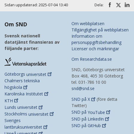
Sidan uppdaterad: 2025-07-04 13:40
Dela:
Om SND
Om webbplatsen
Tillgänglighet på webbplatsen
Svensk nationell
Information om
datatjänst finansieras av
personuppgiftsbehandling
följande parter:
Licenser och märkningar
Om Researchdata.se
SND, Göteborgs universitet
Göteborgs
universitet
Box 468, 405 30 Göteborg
Chalmers tekniska
tel. 031-786 10 00
högskola
snd@snd.se
Karolinska
Institutet
SND på
X
(före detta
KTH
Twitter)
Lunds
universitet
SND på
YouTube
Stockholms
universitet
SND på
LinkedIn
Sveriges
SND på
GitHub
lantbruksuniversitet
Umeå
universitet