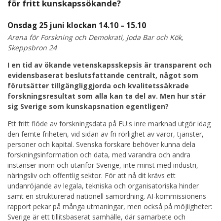
för fritt kunskapssökande?
Onsdag 25 juni klockan 14.10 – 15.10
Arena för Forskning och Demokrati, Joda Bar och Kök,
Skeppsbron 24
I en tid av ökande vetenskapsskepsis är transparent och
evidensbaserat beslutsfattande centralt, något som
förutsätter tillgängliggjorda och kvalitetssäkrade
forskningsresultat som alla kan ta del av. Men hur står
sig Sverige som kunskapsnation egentligen?
Ett fritt flöde av forskningsdata på EU:s inre marknad utgör idag
den femte friheten, vid sidan av fri rörlighet av varor, tjänster,
personer och kapital. Svenska forskare behöver kunna dela
forskningsinformation och data, med varandra och andra
instanser inom och utanför Sverige, inte minst med industri,
näringsliv och offentlig sektor. För att nå dit krävs ett
undanröjande av legala, tekniska och organisatoriska hinder
samt en strukturerad nationell samordning. AI-kommissionens
rapport pekar på många utmaningar, men också på möjligheter:
Sverige är ett tillitsbaserat samhälle, där samarbete och