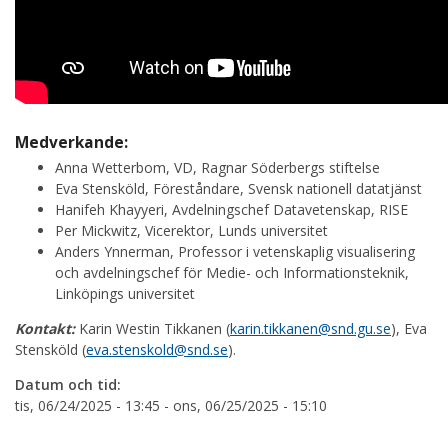
Medverkande:
Anna Wetterbom, VD, Ragnar Söderbergs stiftelse
Eva Stensköld, Föreståndare, Svensk nationell datatjänst
Hanifeh Khayyeri, Avdelningschef Datavetenskap, RISE
Per Mickwitz, Vicerektor, Lunds universitet
Anders Ynnerman, Professor i vetenskaplig visualisering
och avdelningschef för Medie- och Informationsteknik,
Linköpings universitet
Kontakt:
Karin Westin Tikkanen (
karin.tikkanen@snd.gu.se
), Eva
Stensköld (
eva.stenskold@snd.se
).
Datum och tid:
tis, 06/24/2025 - 13:45
-
ons, 06/25/2025 - 15:10