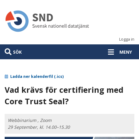
Hoppa
till
huvudinnehåll
Logga in
SÖK
MENY
Ladda ner kalenderfil (.ics)
Vad krävs för certifiering med
Core Trust Seal?
Webbinarium , Zoom
29 September, kl. 14.00–15.30