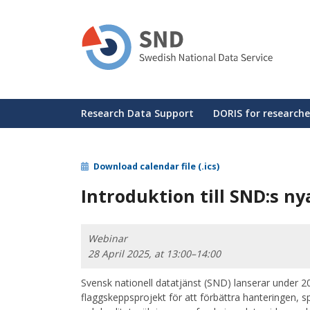
Skip
to
main
content
Huvudmeny
Research Data Support
DORIS for researche
Download calendar file (.ics)
Introduktion till SND:s n
Webinar
28 April 2025, at 13:00–14:00
Svensk nationell datatjänst (SND) lanserar under 2
flaggskeppsprojekt för att förbättra hanteringen, 