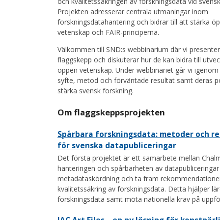
och kvalitetssäkringen av forskningsdata vid svensk
Projekten adresserar centrala utmaningar inom
forskningsdatahantering och bidrar till att stärka ö
vetenskap och FAIR-principerna.
Välkommen till SND:s webbinarium där vi presenter
flaggskepp och diskuterar hur de kan bidra till utve
öppen vetenskap. Under webbinariet går vi igenom
syfte, metod och förväntade resultat samt deras po
stärka svensk forskning.
Om flaggskeppsprojekten
Spårbara forskningsdata: metoder och r
för svenska datapubliceringar
Det första projektet är ett samarbete mellan Chal
hanteringen och spårbarheten av datapubliceringar
metadataskördning och ta fram rekommendationer s
kvalitetssäkring av forskningsdata. Detta hjälper lä
forskningsdata samt möta nationella krav på uppföl