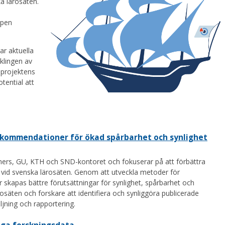
a lärosäten.
ppen
ar aktuella
cklingen av
 projektens
tential att
ekommendationer för ökad spårbarhet och synlighet
mers, GU, KTH och SND-kontoret och fokuserar på att förbättra
 vid svenska lärosäten. Genom att utveckla metoder för
kapas bättre förutsättningar för synlighet, spårbarhet och
rosäten och forskare att identifiera och synliggöra publicerade
jning och rapportering.