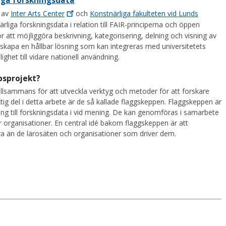
liga forskningsdata
s av
Inter Arts
Center
och
Konstnärliga fakulteten vid Lunds
liga forskningsdata i relation till FAIR-principerna och öppen
r att möjliggöra beskrivning, kategorisering, delning och visning av
tt skapa en hållbar lösning som kan integreras med universitetets
ighet till vidare nationell användning.
psprojekt?
illsammans för att utveckla verktyg och metoder för att forskare
tig del i detta arbete är de så kallade flaggskeppen. Flaggskeppen är
ng till forskningsdata i vid mening. De kan genomföras i samarbete
r organisationer. En central idé bakom flaggskeppen är att
dra än de lärosäten och organisationer som driver dem.