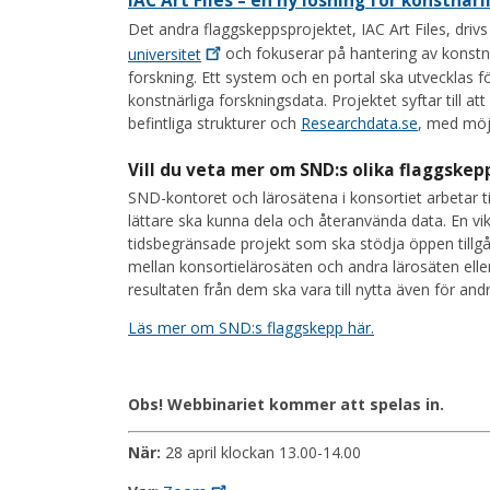
IAC Art Files – en ny lösning för konstnär
Det andra flaggskeppsprojektet, IAC Art Files, driv
universitet
och fokuserar på hantering av konstnär
forskning. Ett system och en portal ska utvecklas fö
konstnärliga forskningsdata. Projektet syftar till a
befintliga strukturer och
Researchdata.se
, med möjl
Vill du veta mer om SND:s olika flaggskep
SND-kontoret och lärosätena i konsortiet arbetar t
lättare ska kunna dela och återanvända data. En vik
tidsbegränsade projekt som ska stödja öppen tillgå
mellan konsortielärosäten och andra lärosäten elle
resultaten från dem ska vara till nytta även för an
Läs mer om SND:s flaggskepp här.
Obs! Webbinariet kommer att spelas in.
När:
28 april klockan 13.00-14.00