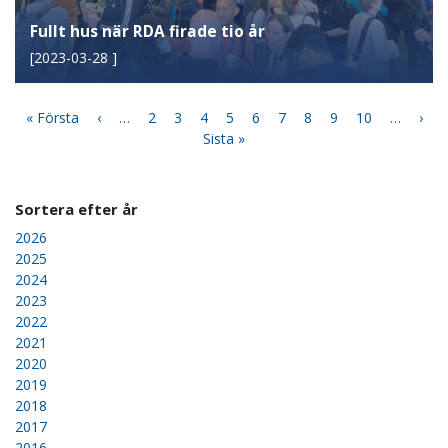
Fullt hus när RDA firade tio år
[
2023-03-28
]
Paginering
First
« Första
Föregående
‹
…
Page
2
Page
3
Page
4
Page
5
Nuvarande
6
Page
7
Page
8
Page
9
Page
10
…
Näs
›
page
sida
Sista
Sista »
sida
sida
sidan
Sortera efter år
2026
2025
2024
2023
2022
2021
2020
2019
2018
2017
2016