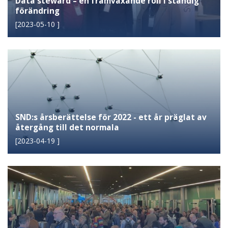
Data steward – en framväxande roll i ständig
förändring
[
2023-05-10
]
SND:s årsberättelse för 2022 - ett år präglat av
återgång till det normala
[
2023-04-19
]