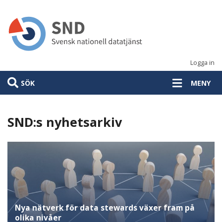
Hoppa
till
huvudinnehåll
Logga in
SÖK
MENY
SND:s nyhetsarkiv
Nya nätverk för data stewards växer fram på
olika nivåer