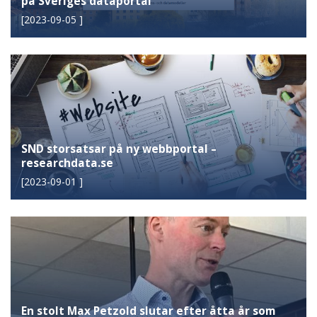
på Sveriges dataportal
[
2023-09-05
]
SND storsatsar på ny webbportal –
researchdata.se
[
2023-09-01
]
En stolt Max Petzold slutar efter åtta år som