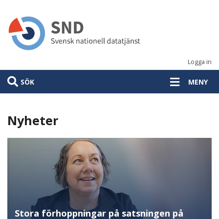
Hoppa
till
huvudinnehåll
Logga in
SÖK
MENY
Nyheter
Stora förhoppningar på satsningen på