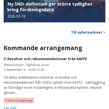
Ny SND-definition ger större tydlighet
kring forskningsdata
2026-03-18
Till nyhetsarkivet >
Kommande arrangemang
Resultat och rekommendationer från KAFFE
Webbinarium , Digitalt via Zoom
2 September, kl. 10.00–12.00
På detta webbinarium redovisar vi resultat och
rekommendationer från SND:s arbete med KAFFE - kartläggning
av förmågor inom forskningens e-infrastruktursystem. Arbetet
genom..
Publikt arrangemang
Läs mer