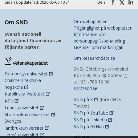
Sidan uppdaterad: 2026-05-06 10:51
Dela:
Om SND
Om webbplatsen
Tillgänglighet på webbplatsen
Svensk nationell
Information om
datatjänst finansieras av
personuppgiftsbehandling
följande parter:
Licenser och märkningar
Om Researchdata.se
SND, Göteborgs universitet
Göteborgs
universitet
Box 468, 405 30 Göteborg
Chalmers tekniska
tel. 031-786 10 00
högskola
snd@snd.se
Karolinska
Institutet
SND på
X
(före detta
KTH
Twitter)
Lunds
universitet
SND på
YouTube
Stockholms
universitet
SND på
LinkedIn
Sveriges
SND på
GitHub
lantbruksuniversitet
Umeå
universitet
Nyheter