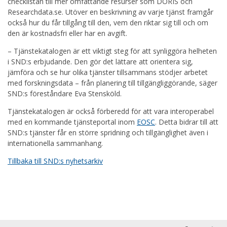
checklistan till mer omfattande resurser som DORIS och
Researchdata.se. Utöver en beskrivning av varje tjänst framgår
också hur du får tillgång till den, vem den riktar sig till och om
den är kostnadsfri eller har en avgift.
– Tjänstekatalogen är ett viktigt steg för att synliggöra helheten
i SND:s erbjudande. Den gör det lättare att orientera sig,
jämföra och se hur olika tjänster tillsammans stödjer arbetet
med forskningsdata – från planering till tillgängliggörande, säger
SND:s föreståndare Eva Stensköld.
Tjänstekatalogen är också förberedd för att vara interoperabel
med en kommande tjänsteportal inom
EOSC
. Detta bidrar till att
SND:s tjänster får en större spridning och tillgänglighet även i
internationella sammanhang.
Tillbaka till SND:s nyhetsarkiv