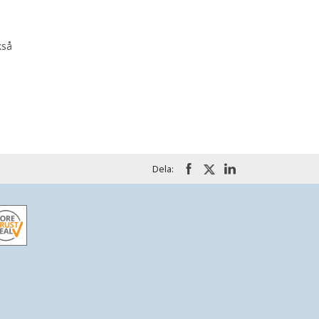
kså
Dela: