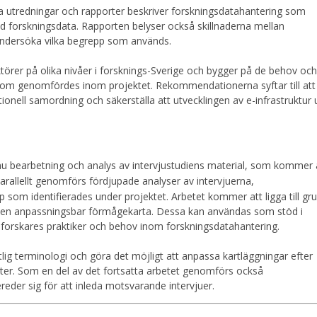
ka utredningar och rapporter beskriver forskningsdatahantering som
d forskningsdata. Rapporten belyser också skillnaderna mellan
undersöka vilka begrepp som används.
ktörer på olika nivåer i forsknings-Sverige och bygger på de behov och
 som genomfördes inom projektet. Rekommendationerna syftar till att
tionell samordning och säkerställa att utvecklingen av e-infrastruktur 
u bearbetning och analys av intervjustudiens material, som kommer 
Parallellt genomförs fördjupade analyser av intervjuerna,
som identifierades under projektet. Arbetet kommer att ligga till gr
h en anpassningsbar förmågekarta. Dessa kan användas som stöd i
forskares praktiker och behov inom forskningsdatahantering.
lig terminologi och göra det möjligt att anpassa kartläggningar efter
ter. Som en del av det fortsatta arbetet genomförs också
reder sig för att inleda motsvarande intervjuer.