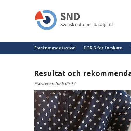
Hoppa
till
huvudinnehåll
Huvudmeny
Forskningsdatastöd
DORIS för forskare
Resultat och rekommendat
Publicerad:
2026-06-17