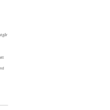
utgår
att
und