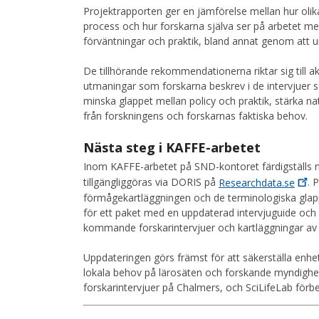
Projektrapporten ger en jämförelse mellan hur oli
process och hur forskarna själva ser på arbetet me
förväntningar och praktik, bland annat genom att 
De tillhörande rekommendationerna riktar sig till a
utmaningar som forskarna beskrev i de intervjuer
minska glappet mellan policy och praktik, stärka na
från forskningens och forskarnas faktiska behov.
Nästa steg i KAFFE-arbetet
Inom KAFFE-arbetet på SND-kontoret färdigställs n
tillgängliggöras via DORIS på
Researchdata.se
. 
förmågekartläggningen och de terminologiska glapp 
för ett paket med en uppdaterad intervjuguide oc
kommande forskarintervjuer och kartläggningar av 
Uppdateringen görs främst för att säkerställa enhet
lokala behov på lärosäten och forskande myndighe
forskarintervjuer på Chalmers, och SciLifeLab förbe