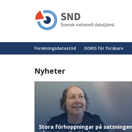
Hoppa
till
huvudinnehåll
Huvudmeny
Forskningsdatastöd
DORIS för forskare
Nyheter
Stora förhoppningar på satsninge