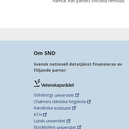
Hämtat från partiets officiella hemsida.
Om SND
Svensk nationell datatjänst finansieras av
följande parter:
Göteborgs
universitet
Chalmers tekniska
högskola
Karolinska
Institutet
KTH
Lunds
universitet
Stockholms
universitet