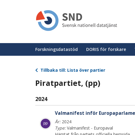
Hoppa
till
huvudinnehåll
Huvudmeny
Forskningsdatastöd
DORIS för forskare
Tillbaka till: Lista över partier
Piratpartiet, (pp)
2024
Valmanifest inför Europaparlame
År:
2024
pp
Type:
Valmanifest - Europaval
Hämtat från partiets officiella hemsida.