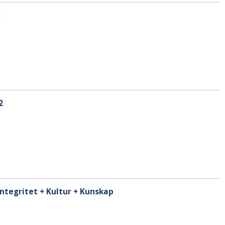
3
2
Integritet + Kultur + Kunskap