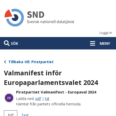
Hoppa
till
huvudinnehåll
Logga in
SÖK
MENY
Tillbaka till: Piratpartiet
Valmanifest inför
Europaparlamentsvalet 2024
Piratpartiet Valmanifest - Europaval 2024
pp
Ladda ned:
pdf
|
txt
Hämtat från partiets officiella hemsida.
Pdf
Text