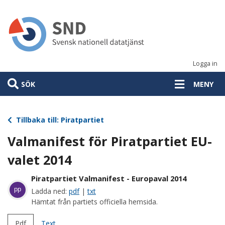
Hoppa
till
huvudinnehåll
Logga in
SÖK
MENY
Tillbaka till: Piratpartiet
Valmanifest för Piratpartiet EU-
valet 2014
Piratpartiet Valmanifest - Europaval 2014
pp
Ladda ned:
pdf
|
txt
Hämtat från partiets officiella hemsida.
Pdf
Text