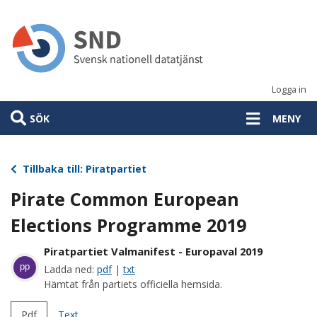
Hoppa
till
huvudinnehåll
Logga in
SÖK
MENY
Tillbaka till: Piratpartiet
Pirate Common European
Elections Programme 2019
Piratpartiet Valmanifest - Europaval 2019
pp
Ladda ned:
pdf
|
txt
Hämtat från partiets officiella hemsida.
Pdf
Text