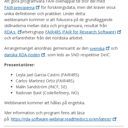
Att göra programvara FAIR överlappar till stor del med
FAIR-principerna
för forskningsdata, men det kräver vissa
unika definitioner och praktiker. Under detta
webbinarium kommer vi att fokusera på de grundläggande
skillnaderna mellan data och programvara, resultat från
RDA:s
arbetsgrupp
FAIR4RS (FAIR for Research
Software)
och erfarenheter från det nordiska arbetet.
Arrangemanget anordnas gemensamt av den
svenska
och
danska
RDA-noden
, som leds av SND respektive DeIC.
Presentatörer:
Leyla Jael Garcia-Castro (FAIR4RS)
Carlos Martinez Ortiz (FAIR4RS)
Malin Sandström (INCF, SE)
Radovan Bast (CodeRefinery, NO)
Webbinariet kommer att hållas på engelska.
Mer information och program finns att läsa
på:
https://rda-software-webinar.readthedocs.io/en/latest/