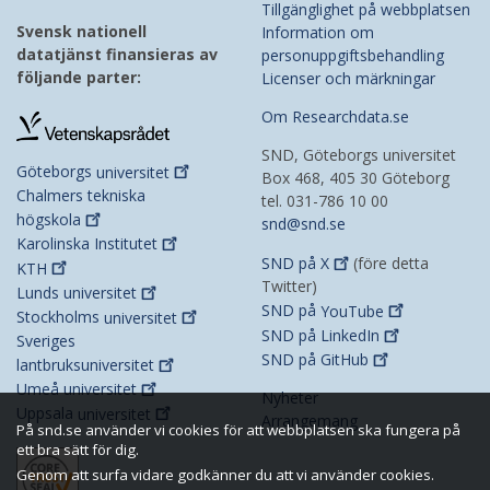
Tillgänglighet på webbplatsen
Svensk nationell
Information om
datatjänst finansieras av
personuppgiftsbehandling
följande parter:
Licenser och märkningar
Om Researchdata.se
SND, Göteborgs universitet
Göteborgs
universitet
Box 468, 405 30 Göteborg
Chalmers tekniska
tel. 031-786 10 00
högskola
snd@snd.se
Karolinska
Institutet
SND på
X
(före detta
KTH
Twitter)
Lunds
universitet
SND på
YouTube
Stockholms
universitet
SND på
LinkedIn
Sveriges
SND på
GitHub
lantbruksuniversitet
Umeå
universitet
Nyheter
Uppsala
universitet
Arrangemang
På snd.se använder vi cookies för att webbplatsen ska fungera på
ett bra sätt för dig.
Genom att surfa vidare godkänner du att vi använder cookies.