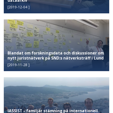
dataarkiv
[
2019-12-04
]
Blandat om forskningsdata och diskussioner om
nytt juristnätverk på SND:s nätverksträff i Lund
[
2019-11-28
]
IASSIST – familjär stämning på internationell