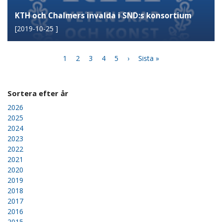
KTH och Chalmers invalda i SND:s konsortium
[
2019-10-25
]
Paginering
Nuvarande
1
Page
2
Page
3
Page
4
Page
5
Nästa
›
Sista
Sista »
sida
sida
sidan
Sortera efter år
2026
2025
2024
2023
2022
2021
2020
2019
2018
2017
2016
2015