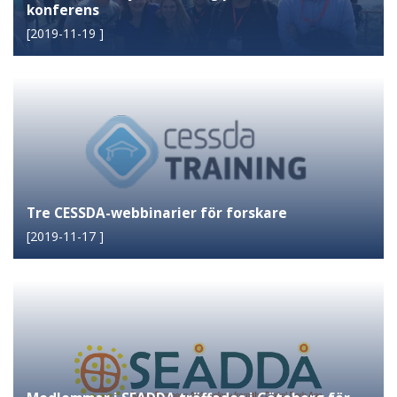
konferens
[
2019-11-19
]
Tre CESSDA-webbinarier för forskare
[
2019-11-17
]