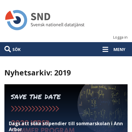
Hoppa
till
huvudinnehåll
Logga in
SÖK
MENY
Nyhetsarkiv: 2019
Dags att söka stipendier till sommarskolan i Ann
Arbor