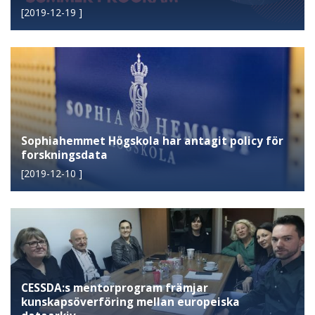
[
2019-12-19
]
Sophiahemmet Högskola har antagit policy för
forskningsdata
[
2019-12-10
]
CESSDA:s mentorprogram främjar
kunskapsöverföring mellan europeiska