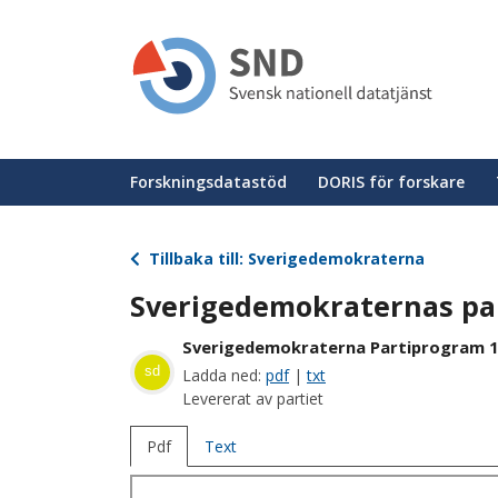
Hoppa
till
huvudinnehåll
Huvudmeny
Forskningsdatastöd
DORIS för forskare
Tillbaka till: Sverigedemokraterna
Sverigedemokraternas pa
Sverigedemokraterna Partiprogram 1
sd
Ladda ned:
pdf
|
txt
Levererat av partiet
Pdf
Text