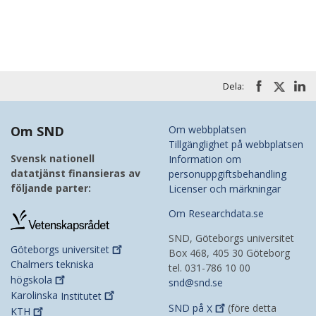
Dela:
Om SND
Om webbplatsen
Tillgänglighet på webbplatsen
Svensk nationell
Information om
datatjänst finansieras av
personuppgiftsbehandling
följande parter:
Licenser och märkningar
Om Researchdata.se
SND, Göteborgs universitet
Göteborgs
universitet
Box 468, 405 30 Göteborg
Chalmers tekniska
tel. 031-786 10 00
högskola
snd@snd.se
Karolinska
Institutet
SND på
X
(före detta
KTH