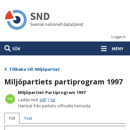
Hoppa
till
huvudinnehåll
Logga in
SÖK
MENY
Tillbaka till: Miljöpartiet
Miljöpartiets partiprogram 1997
Miljöpartiet Partiprogram 1997
mp
Ladda ned:
pdf
|
txt
Hämtat från partiets officiella hemsida.
Pdf
Text