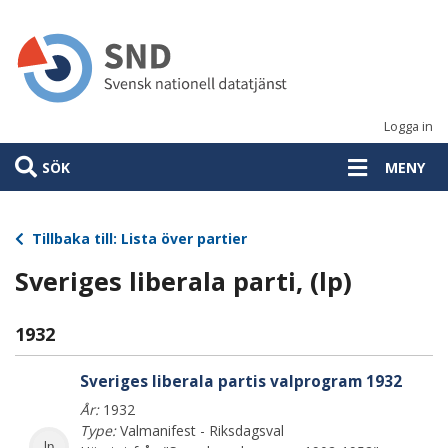
Hoppa
till
huvudinnehåll
Logga in
SÖK
MENY
Tillbaka till: Lista över partier
Sveriges liberala parti, (lp)
1932
Sveriges liberala partis valprogram 1932
År:
1932
Type:
Valmanifest - Riksdagsval
lp