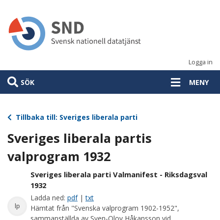
Hoppa
till
huvudinnehåll
Logga in
SÖK
MENY
Tillbaka till: Sveriges liberala parti
Sveriges liberala partis
valprogram 1932
Sveriges liberala parti Valmanifest - Riksdagsval
1932
Ladda ned:
pdf
|
txt
lp
Hämtat från "Svenska valprogram 1902-1952",
sammanställda av Sven-Olov Håkansson vid