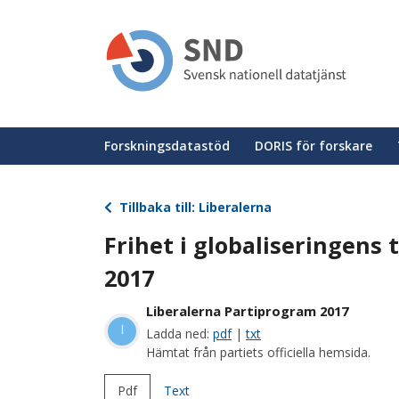
Hoppa
till
huvudinnehåll
Huvudmeny
Forskningsdatastöd
DORIS för forskare
Tillbaka till: Liberalerna
Frihet i globaliseringens 
2017
Liberalerna Partiprogram 2017
l
Ladda ned:
pdf
|
txt
Hämtat från partiets officiella hemsida.
Pdf
Text