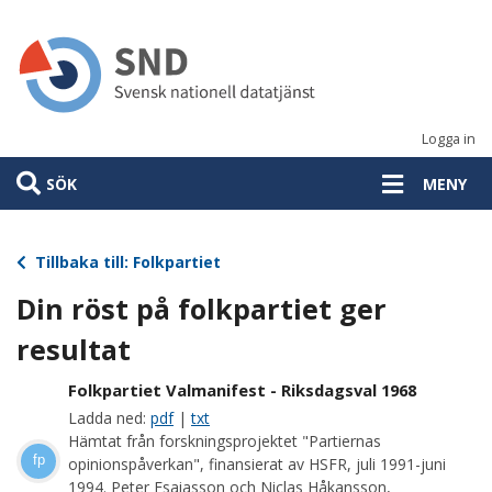
Hoppa
till
huvudinnehåll
Logga in
SÖK
MENY
Tillbaka till: Folkpartiet
Din röst på folkpartiet ger
resultat
Folkpartiet Valmanifest - Riksdagsval 1968
Ladda ned:
pdf
|
txt
Hämtat från forskningsprojektet "Partiernas
fp
opinionspåverkan", finansierat av HSFR, juli 1991-juni
1994. Peter Esaiasson och Niclas Håkansson,