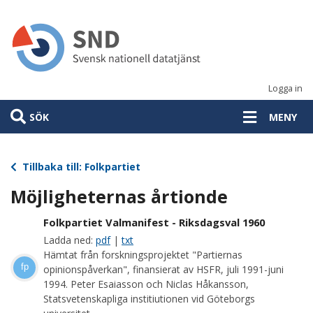
Hoppa
till
huvudinnehåll
Logga in
SÖK
MENY
Tillbaka till: Folkpartiet
Möjligheternas årtionde
Folkpartiet Valmanifest - Riksdagsval 1960
Ladda ned:
pdf
|
txt
Hämtat från forskningsprojektet "Partiernas
fp
opinionspåverkan", finansierat av HSFR, juli 1991-juni
1994. Peter Esaiasson och Niclas Håkansson,
Statsvetenskapliga institiutionen vid Göteborgs