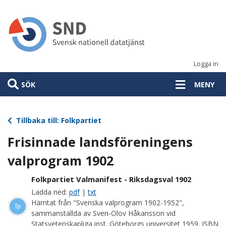
Hoppa
till
huvudinnehåll
Logga in
SÖK
MENY
Tillbaka till: Folkpartiet
Frisinnade landsföreningens
valprogram 1902
Folkpartiet Valmanifest - Riksdagsval 1902
Ladda ned:
pdf
|
txt
Hämtat från "Svenska valprogram 1902-1952",
fp
sammanställda av Sven-Olov Håkansson vid
Statsvetenskapliga inst. Göteborgs universitet 1959. ISBN