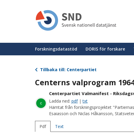
Hoppa
till
huvudinnehåll
Huvudmeny
Forskningsdatastöd
DORIS för forskare
Tillbaka till: Centerpartiet
Centerns valprogram 196
Centerpartiet Valmanifest - Riksdagsv
Ladda ned:
pdf
|
txt
c
Hämtat från forskningsprojektet "Partiernas
Esaiasson och Niclas Håkansson, Statsvetens
Pdf
Text