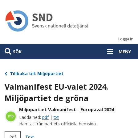
Hoppa
till
huvudinnehåll
Logga in
SÖK
MENY
Tillbaka till: Miljöpartiet
Valmanifest EU-valet 2024.
Miljöpartiet de gröna
Miljöpartiet Valmanifest - Europaval 2024
mp
Ladda ned:
pdf
|
txt
Hämtat från partiets officiella hemsida.
Pdf
Text