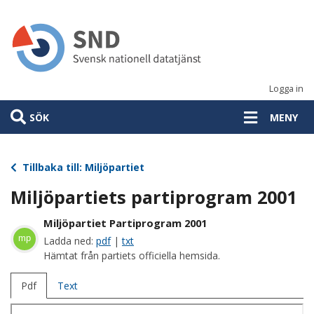
Hoppa
till
huvudinnehåll
Logga in
SÖK
MENY
Tillbaka till: Miljöpartiet
Miljöpartiets partiprogram 2001
Miljöpartiet Partiprogram 2001
mp
Ladda ned:
pdf
|
txt
Hämtat från partiets officiella hemsida.
Pdf
Text