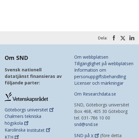
Dela:
Om SND
Om webbplatsen
Tillgänglighet på webbplatsen
Svensk nationell
Information om
datatjänst finansieras av
personuppgiftsbehandling
följande parter:
Licenser och märkningar
Om Researchdata.se
SND, Göteborgs universitet
Göteborgs
universitet
Box 468, 405 30 Göteborg
Chalmers tekniska
tel. 031-786 10 00
högskola
snd@snd.se
Karolinska
Institutet
SND på
X
(före detta
KTH