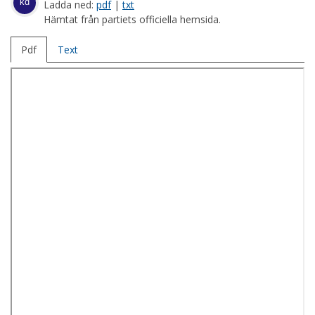
kd
Ladda ned:
pdf
|
txt
Hämtat från partiets officiella hemsida.
Pdf
Text