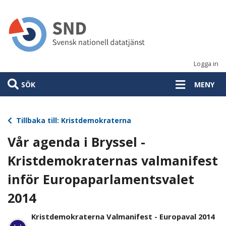
Hoppa
till
huvudinnehåll
Logga in
SÖK
MENY
Tillbaka till: Kristdemokraterna
Vår agenda i Bryssel -
Kristdemokraternas valmanifest
inför Europaparlamentsvalet
2014
Kristdemokraterna Valmanifest - Europaval 2014