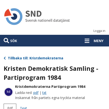
Hoppa
till
huvudinnehåll
Logga in
SÖK
MENY
Tillbaka till: Kristdemokraterna
Kristen Demokratisk Samling -
Partiprogram 1984
Kristdemokraterna Partiprogram 1984
kd
Ladda ned:
pdf
|
txt
Inskannat från partiets egna tryckta material
Pdf
Text