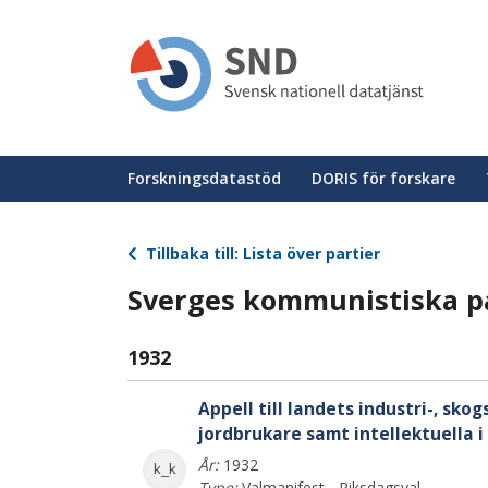
Hoppa
till
huvudinnehåll
Huvudmeny
Forskningsdatastöd
DORIS för forskare
Tillbaka till: Lista över partier
Sverges kommunistiska par
1932
Appell till landets industri-, sk
jordbrukare samt intellektuella i
År:
1932
k_k
Type:
Valmanifest - Riksdagsval