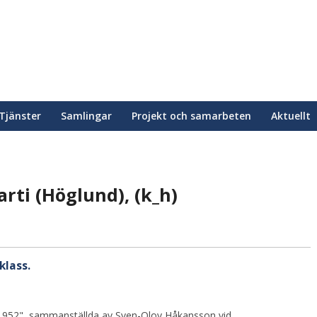
Tjänster
Samlingar
Projekt och samarbeten
Aktuellt
ti (Höglund), (k_h)
klass.
1952", sammanställda av Sven-Olov Håkansson vid