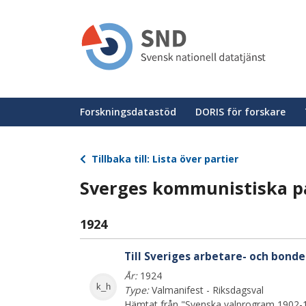
Hoppa
till
huvudinnehåll
Huvudmeny
Forskningsdatastöd
DORIS för forskare
Tillbaka till: Lista över partier
Sverges kommunistiska par
1924
Till Sveriges arbetare- och bonde
År:
1924
k_h
Type:
Valmanifest - Riksdagsval
Hämtat från "Svenska valprogram 1902-