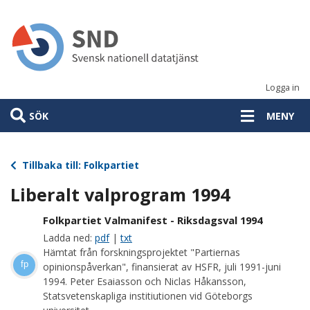
Hoppa
till
huvudinnehåll
Logga in
SÖK
MENY
Tillbaka till: Folkpartiet
Liberalt valprogram 1994
Folkpartiet Valmanifest - Riksdagsval 1994
Ladda ned:
pdf
|
txt
Hämtat från forskningsprojektet "Partiernas
fp
opinionspåverkan", finansierat av HSFR, juli 1991-juni
1994. Peter Esaiasson och Niclas Håkansson,
Statsvetenskapliga institiutionen vid Göteborgs