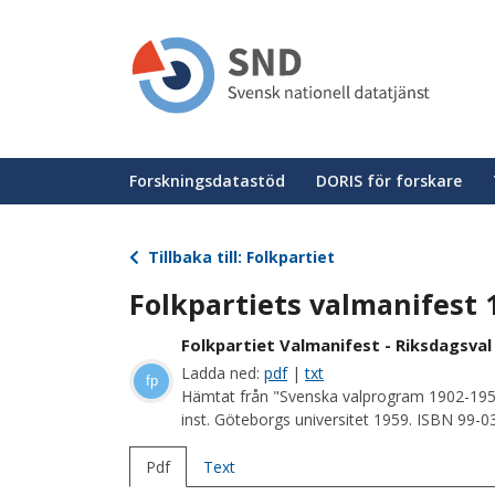
Hoppa
till
huvudinnehåll
Huvudmeny
Forskningsdatastöd
DORIS för forskare
Tillbaka till: Folkpartiet
Folkpartiets valmanifest 
Folkpartiet Valmanifest - Riksdagsval
Ladda ned:
pdf
|
txt
fp
Hämtat från "Svenska valprogram 1902-195
inst. Göteborgs universitet 1959. ISBN 99-
Pdf
Text