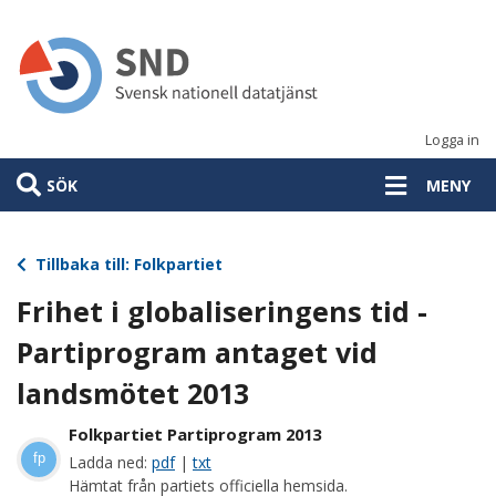
Hoppa
till
huvudinnehåll
Logga in
SÖK
MENY
Tillbaka till: Folkpartiet
Frihet i globaliseringens tid -
Partiprogram antaget vid
landsmötet 2013
Folkpartiet Partiprogram 2013
fp
Ladda ned:
pdf
|
txt
Hämtat från partiets officiella hemsida.