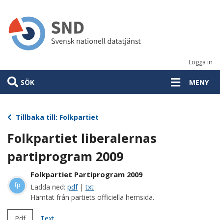
Hoppa
till
huvudinnehåll
Logga in
SÖK
MENY
Tillbaka till: Folkpartiet
Folkpartiet liberalernas
partiprogram 2009
Folkpartiet Partiprogram 2009
fp
Ladda ned:
pdf
|
txt
Hämtat från partiets officiella hemsida.
Pdf
Text