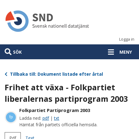
Hoppa
till
huvudinnehåll
Logga in
SÖK
MENY
Tillbaka till: Dokument listade efter årtal
Frihet att växa - Folkpartiet
liberalernas partiprogram 2003
Folkpartiet Partiprogram 2003
fp
Ladda ned:
pdf
|
txt
Hämtat från partiets officiella hemsida.
Pdf
Text