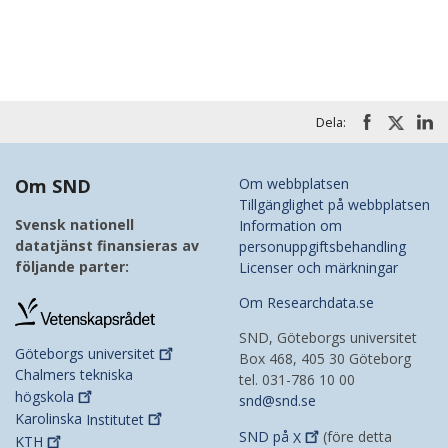
Dela:
Om SND
Om webbplatsen
Tillgänglighet på webbplatsen
Svensk nationell
Information om
datatjänst finansieras av
personuppgiftsbehandling
följande parter:
Licenser och märkningar
Om Researchdata.se
SND, Göteborgs universitet
Göteborgs
universitet
Box 468, 405 30 Göteborg
Chalmers tekniska
tel. 031-786 10 00
högskola
snd@snd.se
Karolinska
Institutet
SND på
X
(före detta
KTH