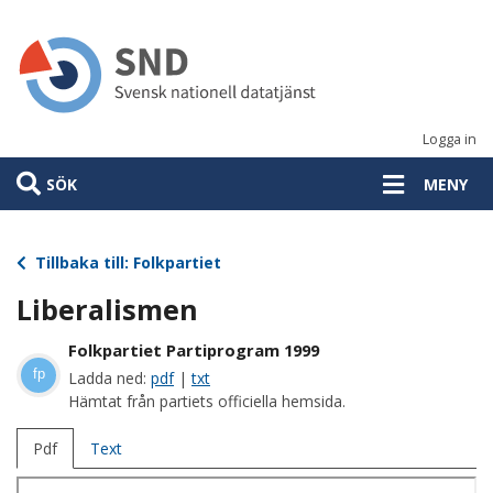
Hoppa
till
huvudinnehåll
Logga in
SÖK
MENY
Tillbaka till: Folkpartiet
Liberalismen
Folkpartiet Partiprogram 1999
fp
Ladda ned:
pdf
|
txt
Hämtat från partiets officiella hemsida.
Pdf
Text