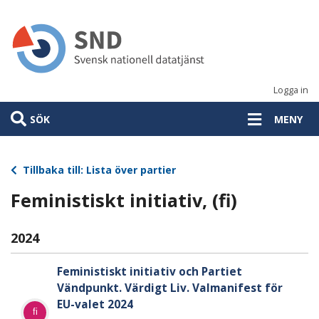
Hoppa
till
huvudinnehåll
Logga in
SÖK
MENY
Tillbaka till: Lista över partier
Feministiskt initiativ, (fi)
2024
Feministiskt initiativ och Partiet
Vändpunkt. Värdigt Liv. Valmanifest för
EU-valet 2024
fi