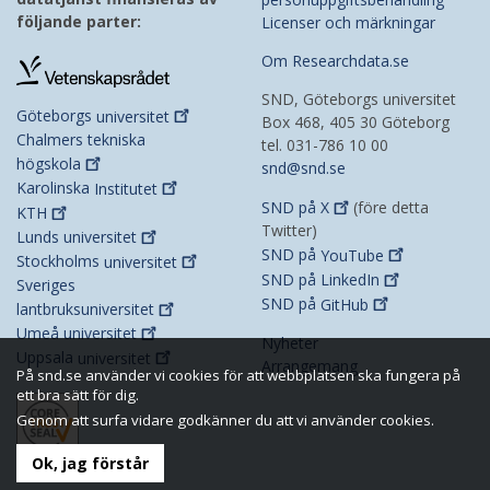
följande parter:
Licenser och märkningar
Om Researchdata.se
SND, Göteborgs universitet
Göteborgs
universitet
Box 468, 405 30 Göteborg
Chalmers tekniska
tel. 031-786 10 00
högskola
snd@snd.se
Karolinska
Institutet
SND på
X
(före detta
KTH
Twitter)
Lunds
universitet
SND på
YouTube
Stockholms
universitet
SND på
LinkedIn
Sveriges
SND på
GitHub
lantbruksuniversitet
Umeå
universitet
Nyheter
Uppsala
universitet
Arrangemang
På snd.se använder vi cookies för att webbplatsen ska fungera på
ett bra sätt för dig.
Genom att surfa vidare godkänner du att vi använder cookies.
Ok, jag förstår