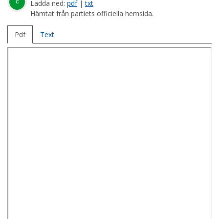
c
Ladda ned:
pdf
|
txt
Hämtat från partiets officiella hemsida.
Pdf
Text