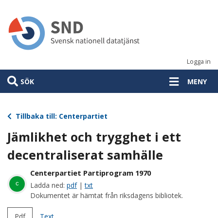
Hoppa
till
huvudinnehåll
Logga in
SÖK
MENY
Tillbaka till: Centerpartiet
Jämlikhet och trygghet i ett
decentraliserat samhälle
Centerpartiet Partiprogram 1970
c
Ladda ned:
pdf
|
txt
Dokumentet är hämtat från riksdagens bibliotek.
Pdf
Text