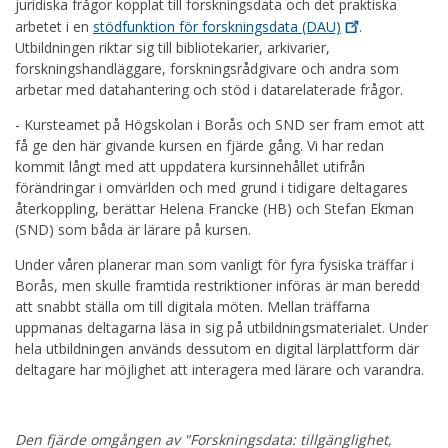
juridiska frågor kopplat till forskningsdata och det praktiska
arbetet i en
stödfunktion för forskningsdata
(DAU)
.
Utbildningen riktar sig till bibliotekarier, arkivarier,
forskningshandläggare, forskningsrådgivare och andra som
arbetar med datahantering och stöd i datarelaterade frågor.
- Kursteamet på Högskolan i Borås och SND ser fram emot att
få ge den här givande kursen en fjärde gång. Vi har redan
kommit långt med att uppdatera kursinnehållet utifrån
förändringar i omvärlden och med grund i tidigare deltagares
återkoppling, berättar Helena Francke (HB) och Stefan Ekman
(SND) som båda är lärare på kursen.
Under våren planerar man som vanligt för fyra fysiska träffar i
Borås, men skulle framtida restriktioner införas är man beredd
att snabbt ställa om till digitala möten. Mellan träffarna
uppmanas deltagarna läsa in sig på utbildningsmaterialet. Under
hela utbildningen används dessutom en digital lärplattform där
deltagare har möjlighet att interagera med lärare och varandra.
Den fjärde omgången av "Forskningsdata: tillgänglighet,