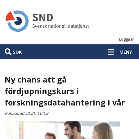
Hoppa
till
huvudinnehåll
Logga in
SÖK
MENY
Ny chans att gå
fördjupningskurs i
forskningsdatahantering i vår
Publicerad:
2020-10-02