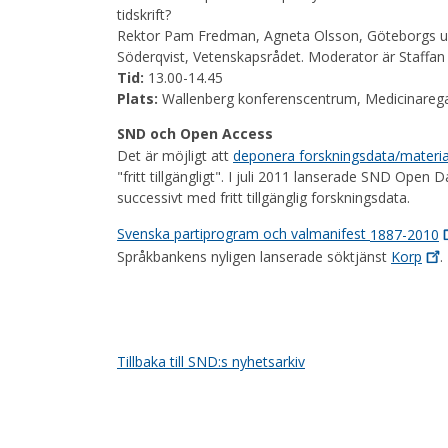
tidskrift?
Rektor Pam Fredman, Agneta Olsson, Göteborgs unive
Söderqvist, Vetenskapsrådet. Moderator är Staffan 
Tid:
13.00-14.45
Plats:
Wallenberg konferenscentrum, Medicinarega
SND och Open Access
Det är möjligt att
deponera forskningsdata/material
"fritt tillgängligt". I juli 2011 lanserade SND Open
successivt med fritt tillgänglig forskningsdata.
Svenska partiprogram och valmanifest
1887-2010
Språkbankens nyligen lanserade söktjänst
Korp
.
Tillbaka till SND:s nyhetsarkiv