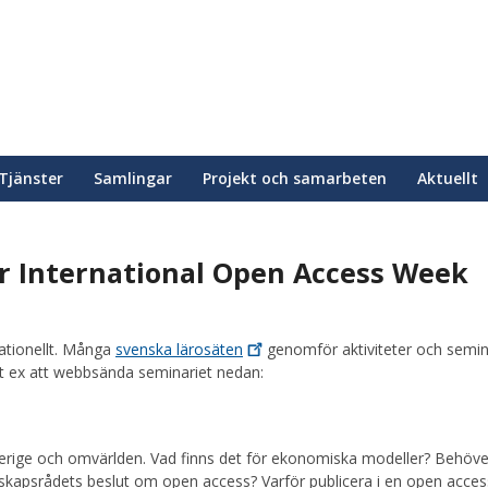
Tjänster
Samlingar
Projekt och samarbeten
Aktuellt
er International Open Access Week
ationellt. Många
svenska
lärosäten
genomför aktiviteter och semin
t ex att webbsända seminariet nedan:
erige och omvärlden. Vad finns det för ekonomiska modeller? Behöver
nskapsrådets beslut om open access? Varför publicera i en open acces