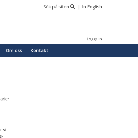
Sök på siten
In English
Logga in
Om oss
Kontakt
arier
 vi
s-