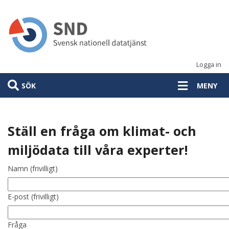
Hoppa
till
huvudinnehåll
Logga in
SÖK
MENY
Ställ en fråga om klimat- och
miljödata till våra experter!
Namn (frivilligt)
E-post (frivilligt)
Fråga