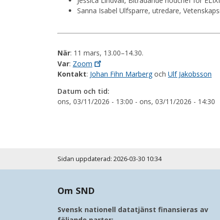
Jessica Lindvall, Biträdande nodchef för ELIX
Sanna Isabel Ulfsparre, utredare, Vetenskaps
När
: 11 mars, 13.00–14.30.
Var
:
Zoom
Kontakt
:
Johan Fihn Marberg
och
Ulf Jakobsson
Datum och tid:
ons, 03/11/2026 - 13:00
-
ons, 03/11/2026 - 14:30
Sidan uppdaterad: 2026-03-30 10:34
Om SND
Svensk nationell datatjänst finansieras av
följande parter: