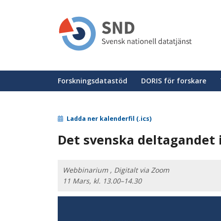
Hoppa
till
huvudinnehåll
Huvudmeny
Forskningsdatastöd
DORIS för forskare
Ladda ner kalenderfil (.ics)
Det svenska deltagandet 
Webbinarium , Digitalt via Zoom
11 Mars, kl. 13.00–14.30