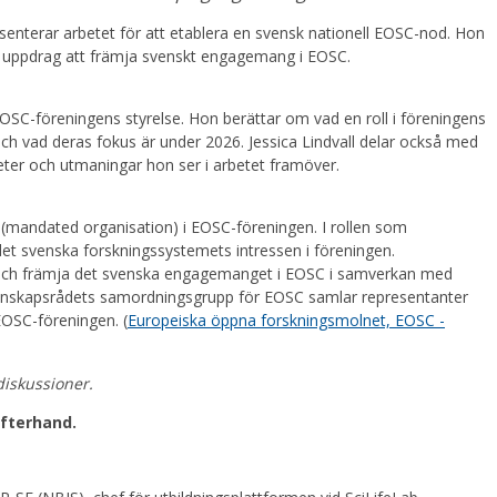
enterar arbetet för att etablera en svensk nationell EOSC-nod. Hon
uppdrag att främja svenskt engagemang i EOSC.
SC-föreningens styrelse. Hon berättar om vad en roll i föreningens
och vad deras fokus är under 2026. Jessica Lindvall delar också med
heter och utmaningar hon ser i arbetet framöver.
(mandated organisation) i EOSC-föreningen. I rollen som
t svenska forskningssystemets intressen i föreningen.
och främja det svenska engagemanget i EOSC i samverkan med
Vetenskapsrådets samordningsgrupp för EOSC samlar representanter
OSC-föreningen. (
Europeiska öppna forskningsmolnet, EOSC -
diskussioner.
efterhand.