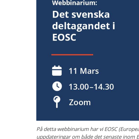
På detta webbinarium har vi EOSC (European
uppdateringar om både det senaste inom EOS