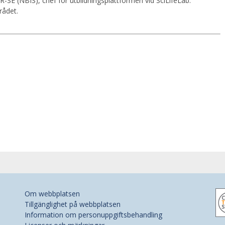
IR-SE (NBIS), chef för utbildningsplattformen vid SciLifeLab.
rådet.
Om webbplatsen
Tillgänglighet på webbplatsen
Information om personuppgiftsbehandling