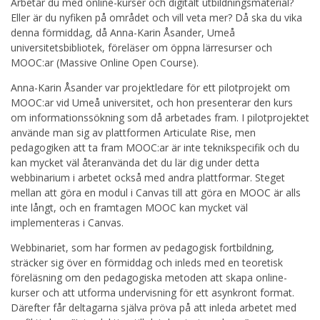
Arbetar du med online-kurser och digitalt utbildningsmaterial?
Eller är du nyfiken på området och vill veta mer? Då ska du vika
denna förmiddag, då Anna-Karin Åsander, Umeå
universitetsbibliotek, föreläser om öppna lärresurser och
MOOC:ar (Massive Online Open Course).
Anna-Karin Åsander var projektledare för ett pilotprojekt om
MOOC:ar vid Umeå universitet, och hon presenterar den kurs
om informationssökning som då arbetades fram. I pilotprojektet
använde man sig av plattformen Articulate Rise, men
pedagogiken att ta fram MOOC:ar är inte teknikspecifik och du
kan mycket väl återanvända det du lär dig under detta
webbinarium i arbetet också med andra plattformar. Steget
mellan att göra en modul i Canvas till att göra en MOOC är alls
inte långt, och en framtagen MOOC kan mycket väl
implementeras i Canvas.
Webbinariet, som har formen av pedagogisk fortbildning,
sträcker sig över en förmiddag och inleds med en teoretisk
föreläsning om den pedagogiska metoden att skapa online-
kurser och att utforma undervisning för ett asynkront format.
Därefter får deltagarna själva pröva på att inleda arbetet med