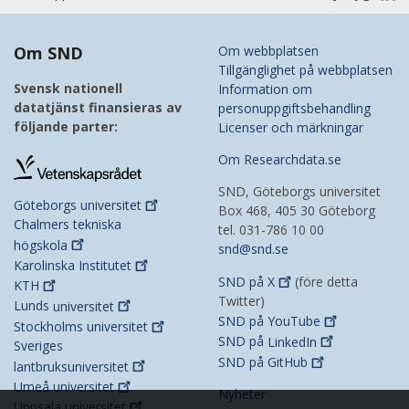
Om SND
Om webbplatsen
Tillgänglighet på webbplatsen
Svensk nationell
Information om
datatjänst finansieras av
personuppgiftsbehandling
följande parter:
Licenser och märkningar
Om Researchdata.se
SND, Göteborgs universitet
Göteborgs
universitet
Box 468, 405 30 Göteborg
Chalmers tekniska
tel. 031-786 10 00
högskola
snd@snd.se
Karolinska
Institutet
SND på
X
(före detta
KTH
Twitter)
Lunds
universitet
SND på
YouTube
Stockholms
universitet
SND på
LinkedIn
Sveriges
SND på
GitHub
lantbruksuniversitet
Umeå
universitet
Nyheter
Uppsala
universitet