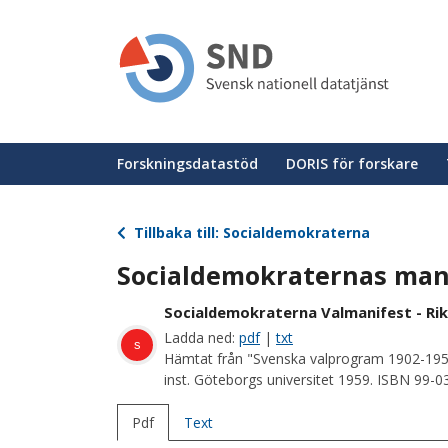
Hoppa
till
huvudinnehåll
Huvudmeny
Forskningsdatastöd
DORIS för forskare
Tillbaka till: Socialdemokraterna
Socialdemokraternas mani
Socialdemokraterna Valmanifest - Rik
Ladda ned:
pdf
|
txt
s
Hämtat från "Svenska valprogram 1902-195
inst. Göteborgs universitet 1959. ISBN 99-
Pdf
Text